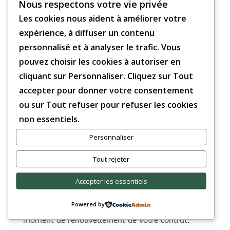
Nous respectons votre vie privée
Arguments efficaces pour la négociation
Les cookies nous aident à améliorer votre
Pour bien négocier, comprenez bien votre contrat
expérience, à diffuser un contenu
et les services que vous prenez. Voici des
personnalisé et à analyser le trafic. Vous
arguments
utiles :
pouvez choisir les cookies à autoriser en
cliquant sur Personnaliser. Cliquez sur Tout
La fidélité : Si vous êtes un client depuis
accepter pour donner votre consentement
longtemps, dites-le.
ou sur Tout refuser pour refuser les cookies
La concurrence : Comparez les prix et services
non essentiels.
de la concurrence.
Les services non utilisés : Si vous ne prenez pas
Personnaliser
tous les services, dites-le.
Tout rejeter
Moment optimal pour entamer les
Accepter les essentiels
discussions
Powered by
Le meilleur moment pour négocier est au
moment de renouvellement de votre contrat.