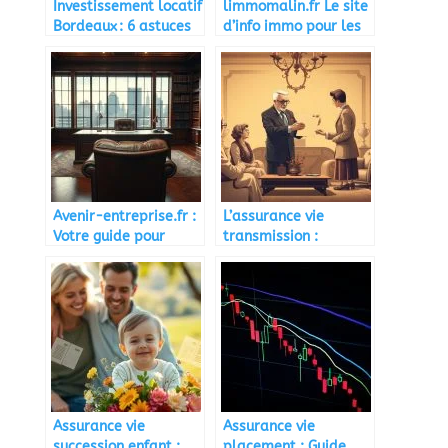
Investissement locatif
limmomalin.fr Le site
Bordeaux : 6 astuces
d’info immo pour les
pour vous aider
malins
Avenir-entreprise.fr :
L’assurance vie
Votre guide pour
transmission :
l’avenir de
principes et
l’entreprise
fonctionnement
Assurance vie
Assurance vie
succession enfant :
placement : Guide