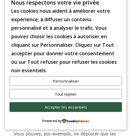
transfert ?
Nous respectons votre vie privée
Les cookies nous aident à améliorer votre
Oui. La loi Pacte, avec l’amendement Fourgous, a
expérience, à diffuser un contenu
simplifié la procédure. Elle permet un transfert
personnalisé et à analyser le trafic. Vous
plus facile entre établissements, sans perdre les
pouvez choisir les cookies à autoriser en
droits acquis, sous réserve de respecter certaines
cliquant sur Personnaliser. Cliquez sur Tout
conditions.
accepter pour donner votre consentement
Quels frais peuvent être appliqués lors
ou sur Tout refuser pour refuser les cookies
d’un transfert ?
non essentiels.
Des frais d’entrée sur le nouveau support peuvent
Personnaliser
exister. Il faut aussi surveiller les frais de gestion
annuels du nouveau produit. Comparez
Tout rejeter
attentivement pour éviter les coûts excessifs.
Puis-je transférer uniquement une
Accepter les essentiels
partie de mon épargne ?
Powered by
Oui, le transfert partiel est souvent possible.
Vous pouvez, par exemple, ne déplacer que les